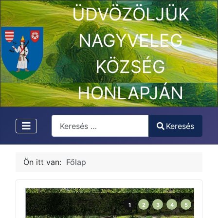
ÜDVÖZÖLJÜK
NAGYVELEG
KÖZSÉG
HONLAPJÁN
Keresés
Keresés
Type 2 or more characters for results.
Ön itt van:
Főlap
1
2
3
4
5