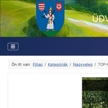
ÜD
Ön itt van:
Főlap
Kategóriák
Nagyveleg
TOP-