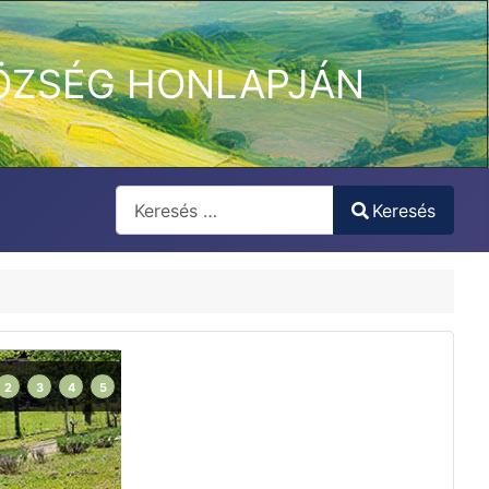
ÖZSÉG HONLAPJÁN
Keresés
Keresés
Type 2 or more characters for results.
2
3
4
5