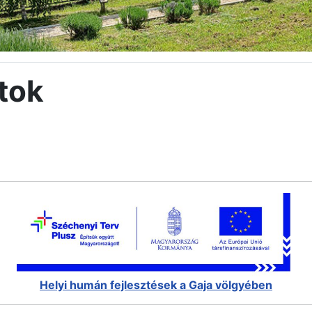
tok
Helyi humán fejlesztések a Gaja völgyében