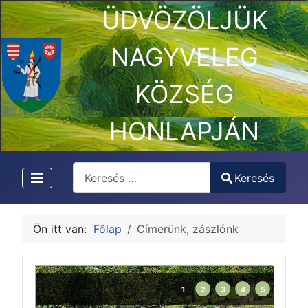
ÜDVÖZÖLJÜK
NAGYVELEG
KÖZSÉG
HONLAPJÁN
Keresés
Keresés
Type 2 or more characters for results.
Ön itt van:
Főlap
Címerünk, zászlónk
1
2
3
4
5