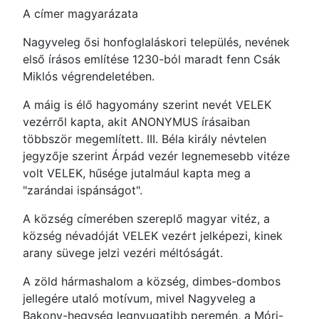
A címer magyarázata
Nagyveleg ősi honfoglaláskori település, nevének
első írásos említése 1230-ból maradt fenn Csák
Miklós végrendeletében.
A máig is élő hagyomány szerint nevét VELEK
vezérről kapta, akit ANONYMUS írásaiban
többször megemlített. III. Béla király névtelen
jegyzője szerint Árpád vezér legnemesebb vitéze
volt VELEK, hűsége jutalmául kapta meg a
"zarándai ispánságot".
A község címerében szereplő magyar vitéz, a
község névadóját VELEK vezért jelképezi, kinek
arany süvege jelzi vezéri méltóságát.
A zöld hármashalom a község, dimbes-dombos
jellegére utaló motívum, mivel Nagyveleg a
Bakony-hegység legnyugatibb peremén, a Móri-