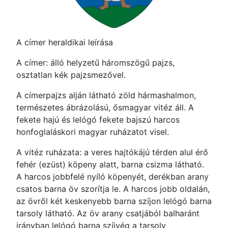
A címer heraldikai leírása
A címer: álló helyzetű háromszögű pajzs,
osztatlan kék pajzsmezővel.
A címerpajzs alján látható zöld hármashalmon,
természetes ábrázolású, ősmagyar vitéz áll. A
fekete hajú és lelógó fekete bajszú harcos
honfoglaláskori magyar ruházatot visel.
A vitéz ruházata: a veres hajtókájú térden alul érő
fehér (ezüst) köpeny alatt, barna csizma látható.
A harcos jobbfelé nyíló köpenyét, derékban arany
csatos barna öv szorítja le. A harcos jobb oldalán,
az övről két keskenyebb barna szíjon lelógó barna
tarsoly látható. Az öv arany csatjából balharánt
irányban lelógó barna szíjvég a tarsoly