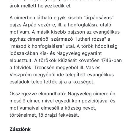
árok mellett helyezkedik el.
A címerben látható egyik kisebb "árpádsávos"
pajzs Árpád vezérre, ill. a honfoglalásra utaló
motívum. A másik kisebb pajzson az evangélikus
egyház címeréből származó "lutheri rózsa" a
"második honfoglalásra" utal. A török hódoltság
időszakában Kis- és Nagyveleg egyaránt
elpusztult. A törökök kiűzését követően 1746-ban
a felvidéki Trencsén megyéből ill. Vas és
Veszprém megyéből ide telepített evangélikus
családok telepítették újra a községet.
Összegezve elmondható: Nagyveleg címere ún.
mesélő címer, mivel egyedi kompozíciójával és
motívumaival elmeséli a község nevét,
történelmét, földrajzi fekvését.
Zászlónk