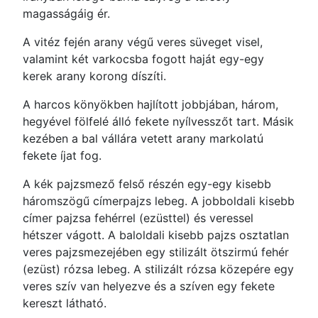
magasságáig ér.
A vitéz fején arany végű veres süveget visel,
valamint két varkocsba fogott haját egy-egy
kerek arany korong díszíti.
A harcos könyökben hajlított jobbjában, három,
hegyével fölfelé álló fekete nyílvesszőt tart. Másik
kezében a bal vállára vetett arany markolatú
fekete íjat fog.
A kék pajzsmező felső részén egy-egy kisebb
háromszögű címerpajzs lebeg. A jobboldali kisebb
címer pajzsa fehérrel (ezüsttel) és veressel
hétszer vágott. A baloldali kisebb pajzs osztatlan
veres pajzsmezejében egy stilizált ötszirmú fehér
(ezüst) rózsa lebeg. A stilizált rózsa közepére egy
veres szív van helyezve és a szíven egy fekete
kereszt látható.