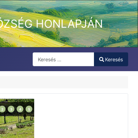
ÖZSÉG HONLAPJÁN
Keresés
Keresés
Type 2 or more characters for results.
2
3
4
5