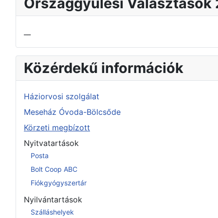
Országgyűlési Választások
__
Közérdekű információk
Háziorvosi szolgálat
Meseház Óvoda-Bölcsőde
Körzeti megbízott
Nyitvatartások
Posta
Bolt Coop ABC
Fiókgyógyszertár
Nyilvántartások
Szálláshelyek