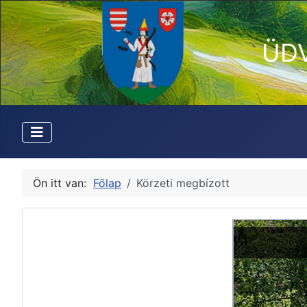
ÜD
Ön itt van:
Főlap
Körzeti megbízott