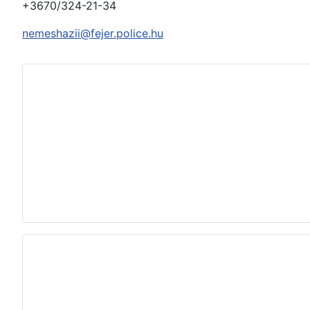
+3670/324-21-34
nemeshazii@fejer.police.hu