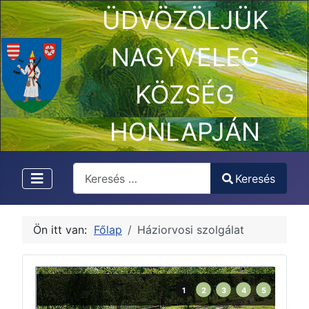
ÜDVÖZÖLJÜK
NAGYVELEG
KÖZSÉG
HONLAPJÁN
Keresés
Keresés
Type 2 or more characters for results.
Ön itt van:
Főlap
Háziorvosi szolgálat
1
2
3
4
5