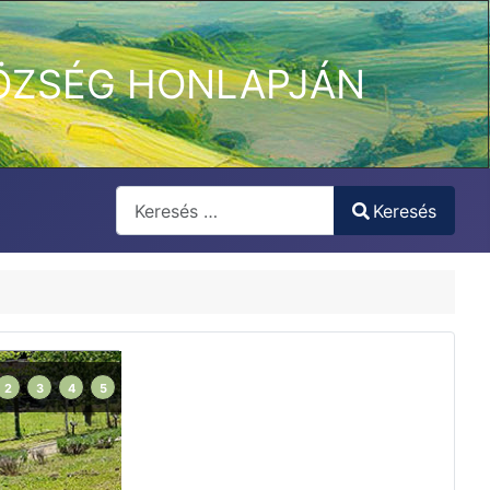
ÖZSÉG HONLAPJÁN
Keresés
Keresés
Type 2 or more characters for results.
2
3
4
5