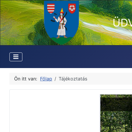
ÜD
Ön itt van:
Főlap
Tájékoztatás